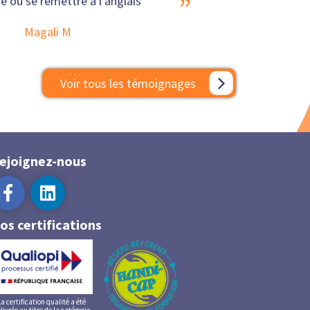
”
e ou se remettre à l'anglais
Magali M
Voir tous les témoignages
ejoignez-nous
os certifications
La certification qualité a été
livrée au titre de la catégorie