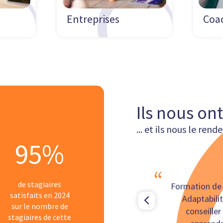
Entreprises
Coac
Ils nous ont
... et ils nous le rend
95%
“
e
de stagiaires
Formation de 
satisfaits en 2024
Adaptabilit
sur le nombre de
conseiller
stagiaires de cette