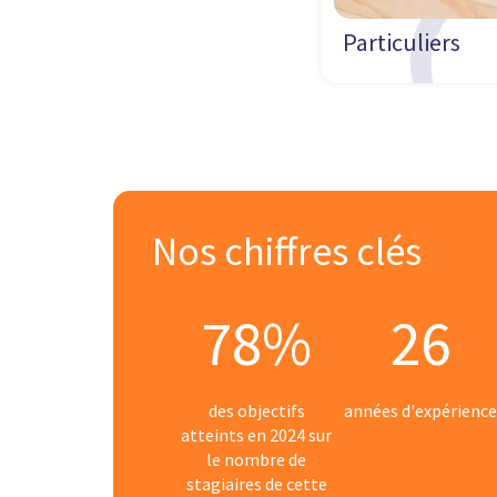
Particuliers
Nos chiffres clés
78%
26
des objectifs
années d'expérienc
atteints en 2024 sur
le nombre de
stagiaires de cette